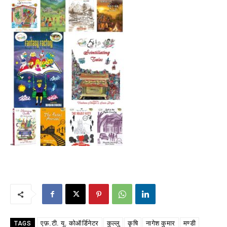
एफ़.टी. यू. कोऑर्डिनेटर
कुल्लु
कृषि
नागेश कुमार
मण्डी
TAGS