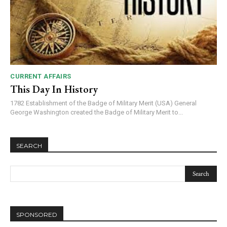
CURRENT AFFAIRS
This Day In History
1782 Establishment of the Badge of Military Merit (USA) General
George Washington created the Badge of Military Merit to...
DAILY NEWS BULLETIN
Video
SEARCH
Player
SPONSORED