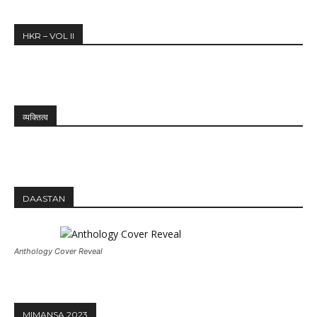
HKR – VOL II
व्यक्तित्व
DAASTAN
Anthology Cover Reveal
MIMANSA 2023