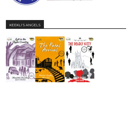
KEEKLI’S ANGELS