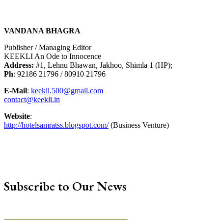
VANDANA BHAGRA
Publisher / Managing Editor
KEEKLI An Ode to Innocence
Address:
#1, Lehnu Bhawan, Jakhoo, Shimla 1 (HP);
Ph
: 92186 21796 / 80910 21796
E-Mail
:
keekli.500@gmail.com
contact@keekli.in
Website
:
http://hotelsamratss.blogspot.com/
(Business Venture)
Subscribe to Our News