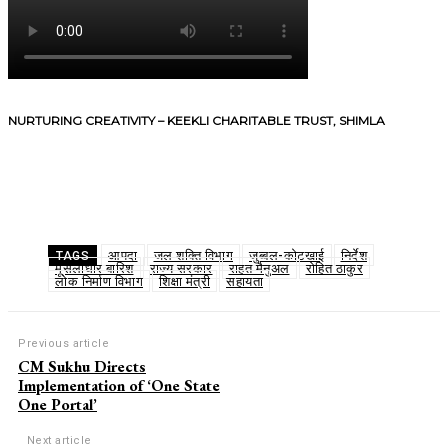
NURTURING CREATIVITY – KEEKLI CHARITABLE TRUST, SHIMLA
आपदा
जल शक्ति विभाग
जुब्बल-कोटखाई
निर्देश
TAGS
मूसलाधार बारिश
राज्य सरकार
राहत मैनुअल
रोहित ठाकुर
लोक निर्माण विभाग
शिक्षा मंत्री
सहायता
Previous article
CM Sukhu Directs
Implementation of ‘One State
One Portal’
Next article