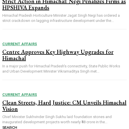
Strict Action in Himachal: Negi Penalizes Firms as
HPSHIVA Expands
Himachal Pradesh Horticulture Minister Jagat Singh Negi has ordered a
strict crackdown on lagging infrastructure development under the...
CURRENT AFFAIRS
Centre Approves Key Highway Upgrades for
Himachal
In a major push for Himachal Pradesh's connectivity, State Public Works
and Urban Development Minister Vikramaditya Singh met...
CURRENT AFFAIRS
Clean Streets, Hard Justice: CM Unveils Himachal
Vision
Chief Minister Sukhvinder Singh Sukhu laid foundation stones and
inaugurated development projects worth nearly ₹48 crore in the...
SEARCH