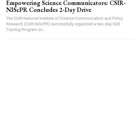
Empowering Science Communicators: CSIR-
NIScPR Concludes 2-Day Drive
The CSIR-National Institute of Science Communication and Policy
Research (CSIR-NIScPR) successfully organized a two-day Skill
Training Program on...