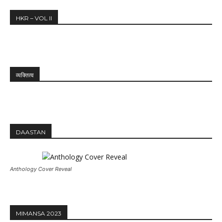
HKR – VOL II
व्यक्तित्व
DAASTAN
Anthology Cover Reveal
MIMANSA 2023