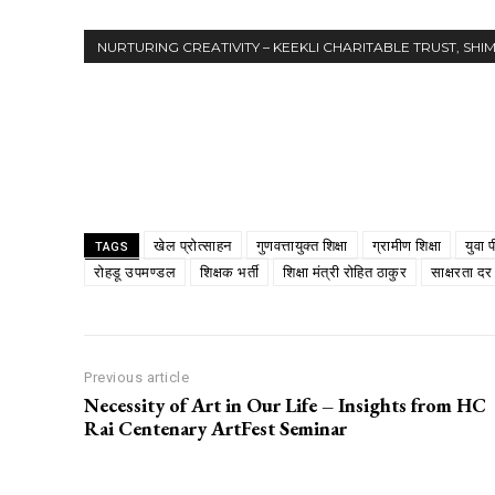
NURTURING CREATIVITY – KEEKLI CHARITABLE TRUST, SHI
Share
खेल प्रोत्साहन
गुणवत्तायुक्त शिक्षा
ग्रामीण शिक्षा
युवा 
TAGS
रोहडू उपमण्डल
शिक्षक भर्ती
शिक्षा मंत्री रोहित ठाकुर
साक्षरता दर
Previous article
Necessity of Art in Our Life – Insights from HC
Rai Centenary ArtFest Seminar