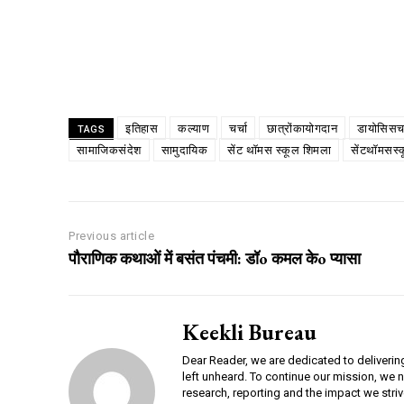
Share
इतिहास
कल्याण
चर्चा
छात्रोंकायोगदान
डायोसिसचर
TAGS
सामाजिकसंदेश
सामुदायिक
सेंट थॉमस स्कूल शिमला
सेंटथॉमसस्
Previous article
पौराणिक कथाओं में बसंत पंचमी: डॉo कमल केo प्यासा
Keekli Bureau
DAILY NEWS BULLETIN
Dear Reader, we are dedicated to deliverin
left unheard. To continue our mission, we 
research, reporting and the impact we striv