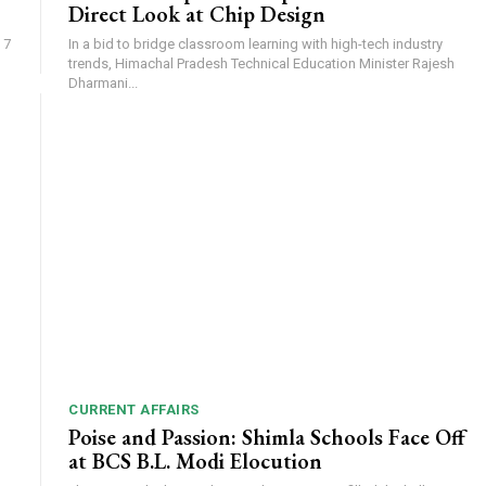
Direct Look at Chip Design
 7
In a bid to bridge classroom learning with high-tech industry
trends, Himachal Pradesh Technical Education Minister Rajesh
Dharmani...
CURRENT AFFAIRS
Poise and Passion: Shimla Schools Face Off
at BCS B.L. Modi Elocution